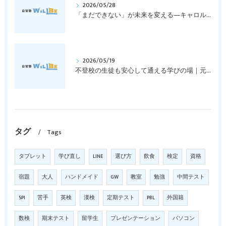
2026/05/28
「まだできない」が未来を変える―キャロル・ドゥエックの成長マインドセットとは？｜元中学高校教員で私立学校の放課後校内塾を経営する西宮・今津の習いごと教室＆自習塾WillBe
2026/05/19
不登校の生徒も安心して通える学びの場｜元中学高校教員で私立学校の放課後校内塾を経営する西宮・今津の習いごと教室＆自習塾WillBe
タグ
Tags
タブレット
学び直し
LINE
選び方
飲食
検定
資格
宿題
大人
ハンドメイド
GW
教室
勉強
中間テスト
SPI
苦手
英検
漢検
定期テスト
PBL
外国籍
数検
期末テスト
留学生
プレゼンテーション
パソコン