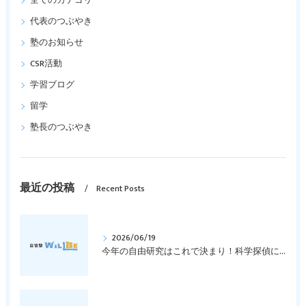
全てのカテゴリー
代表のつぶやき
塾のお知らせ
CSR活動
学習ブログ
留学
塾長のつぶやき
最近の投稿
Recent Posts
2026/06/19
今年の自由研究はこれで決まり！科学探偵になって指紋の謎を解き明かそう！｜元中学高校教員で私立学校の放課後校内塾を経営する西宮・今津の習いごと教室＆自習塾WillBe