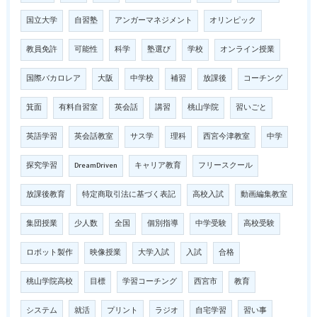
国立大学
自習塾
アンガーマネジメント
オリンピック
教員免許
可能性
科学
塾選び
学校
オンライン授業
国際バカロレア
大阪
中学校
補習
放課後
コーチング
箕面
有料自習室
英会話
講習
桃山学院
習いごと
英語学習
英会話教室
サス学
理科
西宮今津教室
中学
探究学習
DreamDriven
キャリア教育
フリースクール
放課後教育
特定商取引法に基づく表記
高校入試
動画編集教室
集団授業
少人数
全国
個別指導
中学受験
高校受験
ロボット製作
映像授業
大学入試
入試
合格
桃山学院高校
目標
学習コーチング
西宮市
教育
システム
就活
プリント
ラジオ
自宅学習
習い事