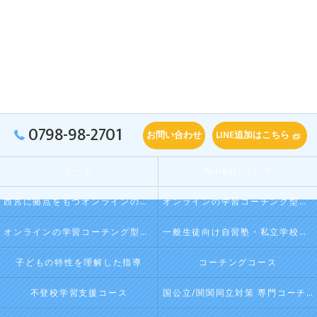
0798-98-2701
お問い合わせ
LINE追加はこちら
ホーム
WillBeについて
西宮に拠点をもつオンラインの学習コーチング型・映像授業型の塾･自習塾WillBeの口コミ情報
オンラインの学習コーチング型・映像授業型の塾･自習塾WillBeの評判
オンラインの学習コーチング型・映像授業型の塾･自習塾WillBeのお客様の声
一般生徒向け自習塾・私立学校向け放課後学習
子どもの特性を理解した指導
コーチングコース
不登校学習支援コース
国公立/関関同立対策 専門コーチング