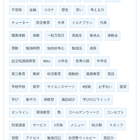
不登校
金融
コロナ
歴史
安い
考える力
チューター
防災教育
今津
イエナプラン
代表
職業体験
体験
一粒万倍日
高校生
春休み
体験会
受験
勉強時間
知的好奇心
勉強法
成長
起立性調節障害
SDGs
小学生
世界の国
中学生
第三教育
教材
幼児教育
能動的
義務教育
英語
学校学校
留学
サイエンスゲーツ
4技能
お手伝い
復習
学び
集中力
体験型
施設紹介
学びのピラミッド
オンライン
環境教育
塾
ゴールデンウィーク
コンセプト
対策講座
サービス
5月病
メニュー
幼少期
スタッフ
習慣
アクセス
勉強日記
自習塾ウィルビー
英語力