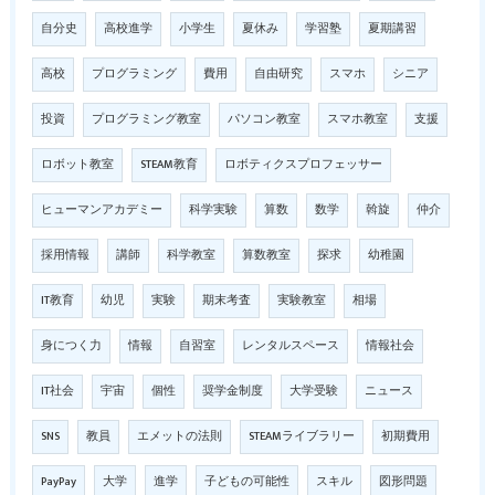
自分史
高校進学
小学生
夏休み
学習塾
夏期講習
高校
プログラミング
費用
自由研究
スマホ
シニア
投資
プログラミング教室
パソコン教室
スマホ教室
支援
ロボット教室
STEAM教育
ロボティクスプロフェッサー
ヒューマンアカデミー
科学実験
算数
数学
斡旋
仲介
採用情報
講師
科学教室
算数教室
探求
幼稚園
IT教育
幼児
実験
期末考査
実験教室
相場
身につく力
情報
自習室
レンタルスペース
情報社会
IT社会
宇宙
個性
奨学金制度
大学受験
ニュース
SNS
教員
エメットの法則
STEAMライブラリー
初期費用
PayPay
大学
進学
子どもの可能性
スキル
図形問題