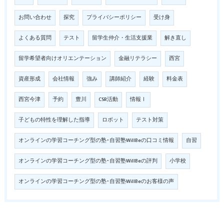
お問い合わせ
探究
プライバシーポリシー
受け身
よくある質問
テスト
留学生仲介・生活支援業
解き直し
留学希望者向けオリエンテーション
金融リテラシー
西宮
資産形成
会社情報
強み
講師紹介
経験
料金表
西宮今津
予約
豊川
CSR活動
情報Ⅰ
子どもの特性を理解した指導
ロボット
テスト対策
オンラインの学習コーチング型の塾･自習塾WillBeの口コミ情報
自習
オンラインの学習コーチング型の塾･自習塾WillBeの評判
小学校
オンラインの学習コーチング型の塾･自習塾WillBeのお客様の声