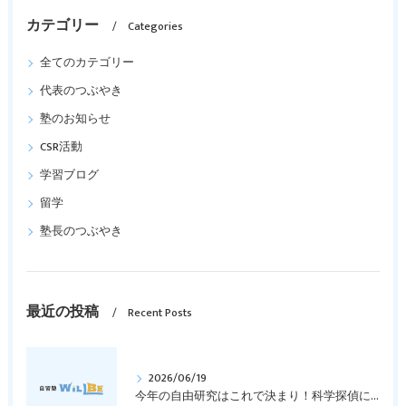
カテゴリー
Categories
全てのカテゴリー
代表のつぶやき
塾のお知らせ
CSR活動
学習ブログ
留学
塾長のつぶやき
最近の投稿
Recent Posts
2026/06/19
今年の自由研究はこれで決まり！科学探偵になって指紋の謎を解き明かそう！｜元中学高校教員で私立学校の放課後校内塾を経営する西宮・今津の習いごと教室＆自習塾WillBe