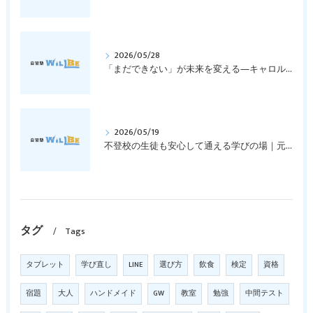
2026/05/28
「まだできない」が未来を変える―キャロル・ドゥエックの成長マインドセットとは？｜元中学高校教員で私立学校の放課後校内塾を経営する西宮・今津の習いごと教室＆自習塾WillBe
2026/05/19
不登校の生徒も安心して通える学びの場｜元中学高校教員で私立学校の放課後校内塾を経営する西宮・今津の習いごと教室＆自習塾WillBe
タグ
Tags
タブレット
学び直し
LINE
選び方
飲食
検定
資格
宿題
大人
ハンドメイド
GW
教室
勉強
中間テスト