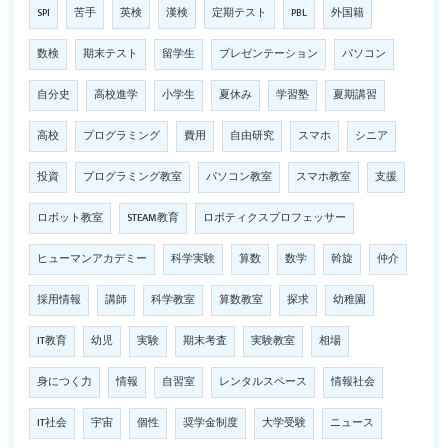
SPI
苦手
英検
漢検
定期テスト
PBL
外国籍
数検
期末テスト
留学生
プレゼンテーション
パソコン
自分史
高校進学
小学生
夏休み
学習塾
夏期講習
高校
プログラミング
費用
自由研究
スマホ
シニア
投資
プログラミング教室
パソコン教室
スマホ教室
支援
ロボット教室
STEAM教育
ロボティクスプロフェッサー
ヒューマンアカデミー
科学実験
算数
数学
斡旋
仲介
採用情報
講師
科学教室
算数教室
探求
幼稚園
IT教育
幼児
実験
期末考査
実験教室
相場
身につく力
情報
自習室
レンタルスペース
情報社会
IT社会
宇宙
個性
奨学金制度
大学受験
ニュース