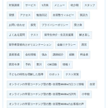
対策講座
サービス
5月病
メニュー
幼少期
スタッフ
習慣
アクセス
勉強日記
自習塾ウィルビー
英語力
お問い合わせ
探究
プライバシーポリシー
受け身
よくある質問
テスト
留学生仲介・生活支援業
解き直し
留学希望者向けオリエンテーション
金融リテラシー
西宮
資産形成
会社情報
強み
講師紹介
経験
料金表
西宮今津
予約
豊川
CSR活動
情報Ⅰ
子どもの特性を理解した指導
ロボット
テスト対策
オンラインの学習コーチング型の塾･自習塾WillBeの口コミ情報
自習
オンラインの学習コーチング型の塾･自習塾WillBeの評判
小学校
オンラインの学習コーチング型の塾･自習塾WillBeのお客様の声