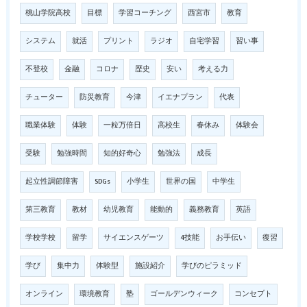
桃山学院高校
目標
学習コーチング
西宮市
教育
システム
就活
プリント
ラジオ
自宅学習
習い事
不登校
金融
コロナ
歴史
安い
考える力
チューター
防災教育
今津
イエナプラン
代表
職業体験
体験
一粒万倍日
高校生
春休み
体験会
受験
勉強時間
知的好奇心
勉強法
成長
起立性調節障害
SDGs
小学生
世界の国
中学生
第三教育
教材
幼児教育
能動的
義務教育
英語
学校学校
留学
サイエンスゲーツ
4技能
お手伝い
復習
学び
集中力
体験型
施設紹介
学びのピラミッド
オンライン
環境教育
塾
ゴールデンウィーク
コンセプト