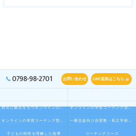
0798-98-2701
お問い合わせ
LINE追加はこちら
ホーム
WillBeについて
西宮に拠点をもつオンラインの学習コーチング型・映像授業型の塾･自習塾WillBeの口コミ情報
オンラインの学習コーチング型・映像授業型の塾･自習塾WillBeの評判
オンラインの学習コーチング型・映像授業型の塾･自習塾WillBeのお客様の声
一般生徒向け自習塾・私立学校向け放課後学習
子どもの特性を理解した指導
コーチングコース