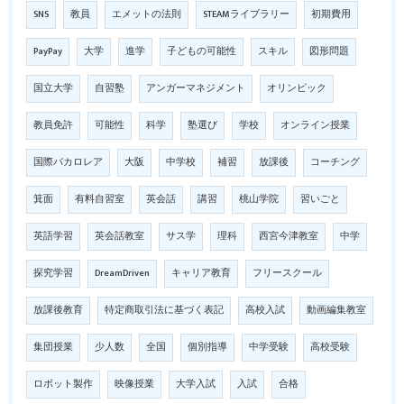
SNS
教員
エメットの法則
STEAMライブラリー
初期費用
PayPay
大学
進学
子どもの可能性
スキル
図形問題
国立大学
自習塾
アンガーマネジメント
オリンピック
教員免許
可能性
科学
塾選び
学校
オンライン授業
国際バカロレア
大阪
中学校
補習
放課後
コーチング
箕面
有料自習室
英会話
講習
桃山学院
習いごと
英語学習
英会話教室
サス学
理科
西宮今津教室
中学
探究学習
DreamDriven
キャリア教育
フリースクール
放課後教育
特定商取引法に基づく表記
高校入試
動画編集教室
集団授業
少人数
全国
個別指導
中学受験
高校受験
ロボット製作
映像授業
大学入試
入試
合格