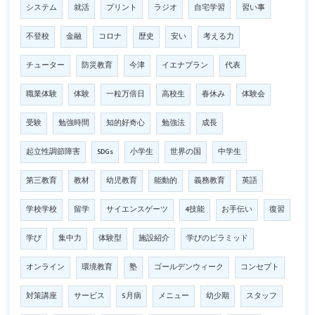
システム
就活
プリント
ラジオ
自宅学習
習い事
不登校
金融
コロナ
歴史
安い
考える力
チューター
防災教育
今津
イエナプラン
代表
職業体験
体験
一粒万倍日
高校生
春休み
体験会
受験
勉強時間
知的好奇心
勉強法
成長
起立性調節障害
SDGs
小学生
世界の国
中学生
第三教育
教材
幼児教育
能動的
義務教育
英語
学校学校
留学
サイエンスゲーツ
4技能
お手伝い
復習
学び
集中力
体験型
施設紹介
学びのピラミッド
オンライン
環境教育
塾
ゴールデンウィーク
コンセプト
対策講座
サービス
5月病
メニュー
幼少期
スタッフ