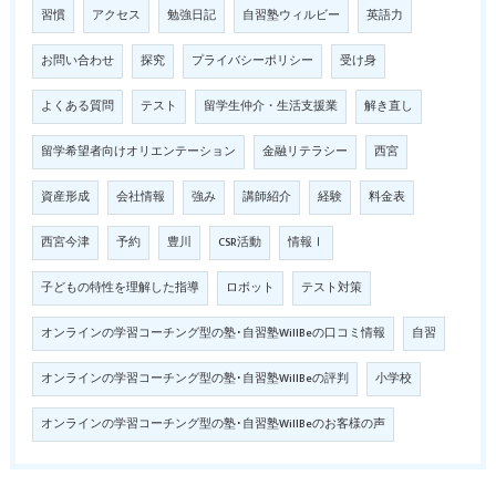
習慣
アクセス
勉強日記
自習塾ウィルビー
英語力
お問い合わせ
探究
プライバシーポリシー
受け身
よくある質問
テスト
留学生仲介・生活支援業
解き直し
留学希望者向けオリエンテーション
金融リテラシー
西宮
資産形成
会社情報
強み
講師紹介
経験
料金表
西宮今津
予約
豊川
CSR活動
情報Ⅰ
子どもの特性を理解した指導
ロボット
テスト対策
オンラインの学習コーチング型の塾･自習塾WillBeの口コミ情報
自習
オンラインの学習コーチング型の塾･自習塾WillBeの評判
小学校
オンラインの学習コーチング型の塾･自習塾WillBeのお客様の声