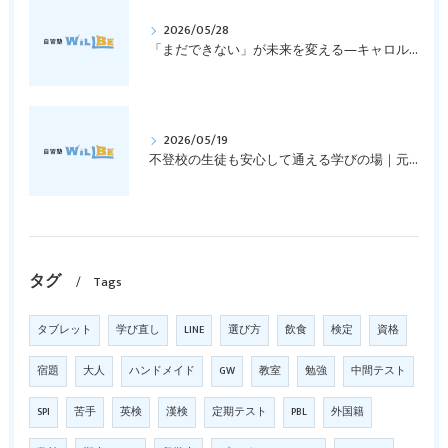
2026/05/28
「まだできない」が未来を変える―キャロル・ドゥエックの成長マインドセットとは？｜元中学高校教員で私立学校の放課後校内塾を経営する西宮・今津の習いごと教室＆自習塾WillBe
2026/05/19
不登校の生徒も安心して通える学びの場｜元中学高校教員で私立学校の放課後校内塾を経営する西宮・今津の習いごと教室＆自習塾WillBe
タグ
Tags
タブレット
学び直し
LINE
選び方
飲食
検定
資格
宿題
大人
ハンドメイド
GW
教室
勉強
中間テスト
SPI
苦手
英検
漢検
定期テスト
PBL
外国籍