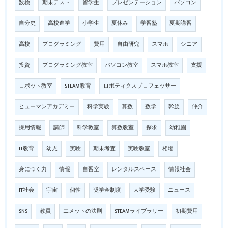
数検
期末テスト
留学生
プレゼンテーション
パソコン
自分史
高校進学
小学生
夏休み
学習塾
夏期講習
高校
プログラミング
費用
自由研究
スマホ
シニア
投資
プログラミング教室
パソコン教室
スマホ教室
支援
ロボット教室
STEAM教育
ロボティクスプロフェッサー
ヒューマンアカデミー
科学実験
算数
数学
斡旋
仲介
採用情報
講師
科学教室
算数教室
探求
幼稚園
IT教育
幼児
実験
期末考査
実験教室
相場
身につく力
情報
自習室
レンタルスペース
情報社会
IT社会
宇宙
個性
奨学金制度
大学受験
ニュース
SNS
教員
エメットの法則
STEAMライブラリー
初期費用