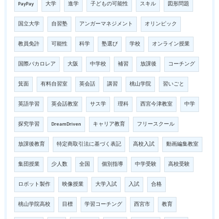
PayPay
大学
進学
子どもの可能性
スキル
図形問題
国立大学
自習塾
アンガーマネジメント
オリンピック
教員免許
可能性
科学
塾選び
学校
オンライン授業
国際バカロレア
大阪
中学校
補習
放課後
コーチング
箕面
有料自習室
英会話
講習
桃山学院
習いごと
英語学習
英会話教室
サス学
理科
西宮今津教室
中学
探究学習
DreamDriven
キャリア教育
フリースクール
放課後教育
特定商取引法に基づく表記
高校入試
動画編集教室
集団授業
少人数
全国
個別指導
中学受験
高校受験
ロボット製作
映像授業
大学入試
入試
合格
桃山学院高校
目標
学習コーチング
西宮市
教育