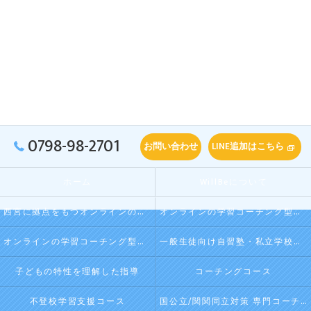
0798-98-2701
お問い合わせ
LINE追加はこちら
ホーム
WillBeについて
西宮に拠点をもつオンラインの学習コーチング型・映像授業型の塾･自習塾WillBeの口コミ情報
オンラインの学習コーチング型・映像授業型の塾･自習塾WillBeの評判
オンラインの学習コーチング型・映像授業型の塾･自習塾WillBeのお客様の声
一般生徒向け自習塾・私立学校向け放課後学習
子どもの特性を理解した指導
コーチングコース
不登校学習支援コース
国公立/関関同立対策 専門コーチング