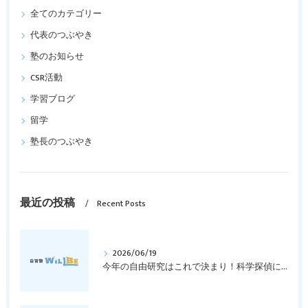
全てのカテゴリー
代表のつぶやき
塾のお知らせ
CSR活動
学習ブログ
留学
塾長のつぶやき
最近の投稿
Recent Posts
2026/06/19
今年の自由研究はこれで決まり！科学探偵になって指紋の謎を解き明かそう！｜元中学高校教員で私立学校の放課後校内塾を経営する西宮・今津の習いごと教室＆自習塾WillBe