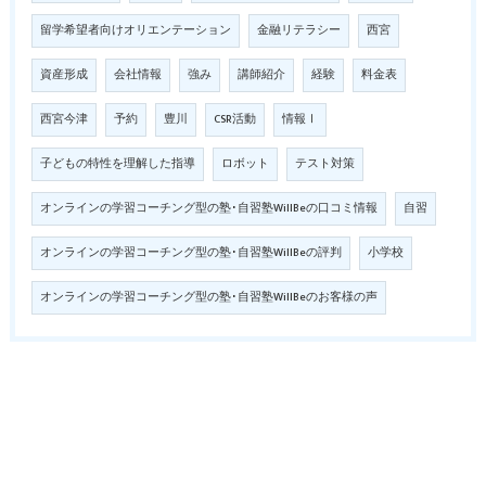
留学希望者向けオリエンテーション
金融リテラシー
西宮
資産形成
会社情報
強み
講師紹介
経験
料金表
西宮今津
予約
豊川
CSR活動
情報Ⅰ
子どもの特性を理解した指導
ロボット
テスト対策
オンラインの学習コーチング型の塾･自習塾WillBeの口コミ情報
自習
オンラインの学習コーチング型の塾･自習塾WillBeの評判
小学校
オンラインの学習コーチング型の塾･自習塾WillBeのお客様の声