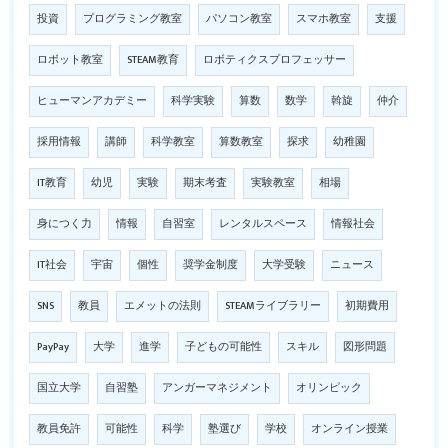
投資
プログラミング教室
パソコン教室
スマホ教室
支援
ロボット教室
STEAM教育
ロボティクスプロフェッサー
ヒューマンアカデミー
科学実験
算数
数学
斡旋
仲介
採用情報
講師
科学教室
算数教室
探求
幼稚園
IT教育
幼児
実験
期末考査
実験教室
相場
身につく力
情報
自習室
レンタルスペース
情報社会
IT社会
宇宙
個性
奨学金制度
大学受験
ニュース
SNS
教員
エメットの法則
STEAMライブラリー
初期費用
PayPay
大学
進学
子どもの可能性
スキル
図形問題
国立大学
自習塾
アンガーマネジメント
オリンピック
教員免許
可能性
科学
塾選び
学校
オンライン授業