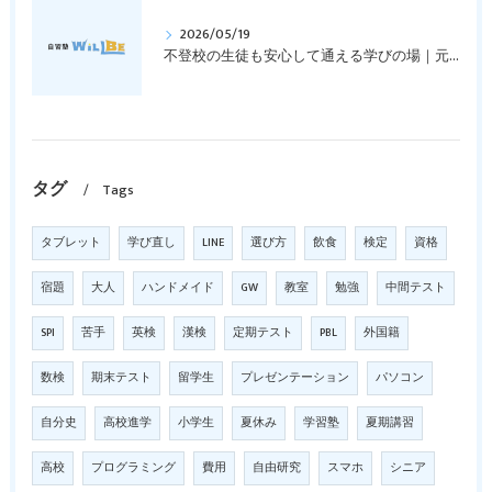
2026/05/19
不登校の生徒も安心して通える学びの場｜元中学高校教員で私立学校の放課後校内塾を経営する西宮・今津の習いごと教室＆自習塾WillBe
タグ
Tags
タブレット
学び直し
LINE
選び方
飲食
検定
資格
宿題
大人
ハンドメイド
GW
教室
勉強
中間テスト
SPI
苦手
英検
漢検
定期テスト
PBL
外国籍
数検
期末テスト
留学生
プレゼンテーション
パソコン
自分史
高校進学
小学生
夏休み
学習塾
夏期講習
高校
プログラミング
費用
自由研究
スマホ
シニア