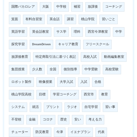
国際バカロレア
大阪
中学校
補習
放課後
コーチング
箕面
有料自習室
英会話
講習
桃山学院
習いごと
英語学習
英会話教室
サス学
理科
西宮今津教室
中学
探究学習
DreamDriven
キャリア教育
フリースクール
放課後教育
特定商取引法に基づく表記
高校入試
動画編集教室
集団授業
少人数
全国
個別指導
中学受験
高校受験
ロボット製作
映像授業
大学入試
入試
合格
桃山学院高校
目標
学習コーチング
西宮市
教育
システム
就活
プリント
ラジオ
自宅学習
習い事
不登校
金融
コロナ
歴史
安い
考える力
チューター
防災教育
今津
イエナプラン
代表