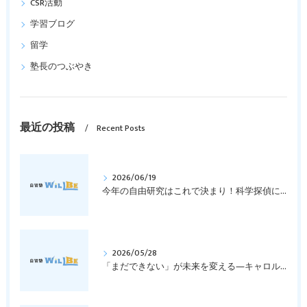
CSR活動
学習ブログ
留学
塾長のつぶやき
最近の投稿
Recent Posts
2026/06/19
今年の自由研究はこれで決まり！科学探偵になって指紋の謎を解き明かそう！｜元中学高校教員で私立学校の放課後校内塾を経営する西宮・今津の習いごと教室＆自習塾WillBe
2026/05/28
「まだできない」が未来を変える―キャロル・ドゥエックの成長マインドセットとは？｜元中学高校教員で私立学校の放課後校内塾を経営する西宮・今津の習いごと教室＆自習塾WillBe