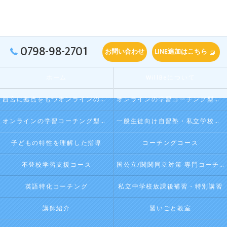
0798-98-2701
お問い合わせ
LINE追加はこちら
ホーム
WillBeについて
西宮に拠点をもつオンラインの学習コーチング型・映像授業型の塾･自習塾WillBeの口コミ情報
オンラインの学習コーチング型・映像授業型の塾･自習塾WillBeの評判
オンラインの学習コーチング型・映像授業型の塾･自習塾WillBeのお客様の声
一般生徒向け自習塾・私立学校向け放課後学習
子どもの特性を理解した指導
コーチングコース
不登校学習支援コース
国公立/関関同立対策 専門コーチング
英語特化コーチング
私立中学校放課後補習・特別講習
講師紹介
習いごと教室