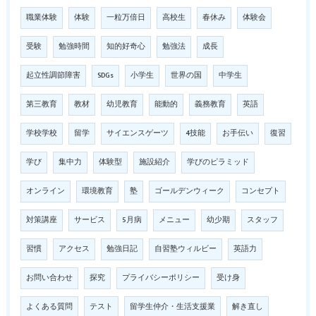
職業体験
体験
一粒万倍日
高校生
春休み
体験会
受験
勉強時間
知的好奇心
勉強法
成長
起立性調節障害
SDGs
小学生
世界の国
中学生
第三教育
教材
幼児教育
能動的
義務教育
英語
学校学校
留学
サイエンスゲーツ
4技能
お手伝い
復習
学び
集中力
体験型
施設紹介
学びのピラミッド
オンライン
環境教育
塾
ゴールデンウィーク
コンセプト
対策講座
サービス
5月病
メニュー
幼少期
スタッフ
習慣
アクセス
勉強日記
自習塾ウィルビー
英語力
お問い合わせ
探究
プライバシーポリシー
受け身
よくある質問
テスト
留学生仲介・生活支援業
解き直し