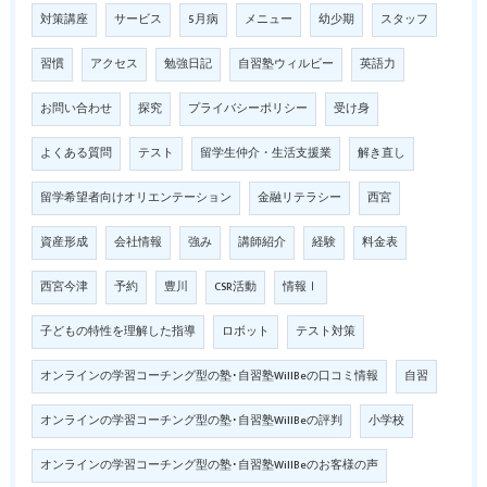
対策講座
サービス
5月病
メニュー
幼少期
スタッフ
習慣
アクセス
勉強日記
自習塾ウィルビー
英語力
お問い合わせ
探究
プライバシーポリシー
受け身
よくある質問
テスト
留学生仲介・生活支援業
解き直し
留学希望者向けオリエンテーション
金融リテラシー
西宮
資産形成
会社情報
強み
講師紹介
経験
料金表
西宮今津
予約
豊川
CSR活動
情報Ⅰ
子どもの特性を理解した指導
ロボット
テスト対策
オンラインの学習コーチング型の塾･自習塾WillBeの口コミ情報
自習
オンラインの学習コーチング型の塾･自習塾WillBeの評判
小学校
オンラインの学習コーチング型の塾･自習塾WillBeのお客様の声