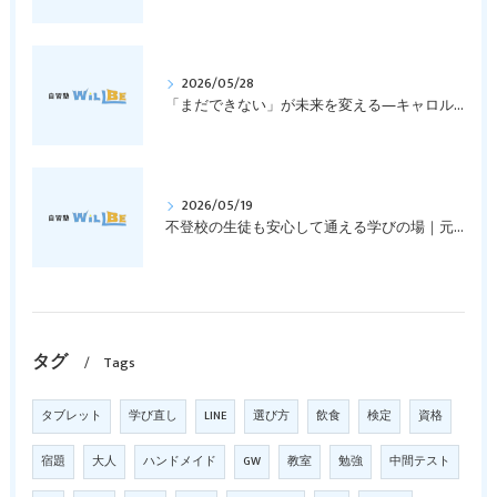
2026/05/28
「まだできない」が未来を変える―キャロル・ドゥエックの成長マインドセットとは？｜元中学高校教員で私立学校の放課後校内塾を経営する西宮・今津の習いごと教室＆自習塾WillBe
2026/05/19
不登校の生徒も安心して通える学びの場｜元中学高校教員で私立学校の放課後校内塾を経営する西宮・今津の習いごと教室＆自習塾WillBe
タグ
Tags
タブレット
学び直し
LINE
選び方
飲食
検定
資格
宿題
大人
ハンドメイド
GW
教室
勉強
中間テスト