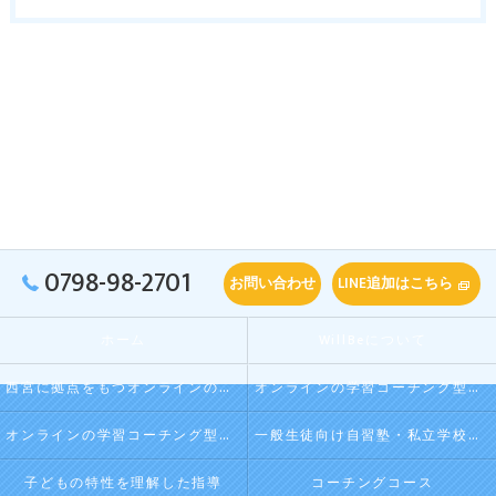
0798-98-2701
お問い合わせ
LINE追加はこちら
ホーム
WillBeについて
西宮に拠点をもつオンラインの学習コーチング型・映像授業型の塾･自習塾WillBeの口コミ情報
オンラインの学習コーチング型・映像授業型の塾･自習塾WillBeの評判
オンラインの学習コーチング型・映像授業型の塾･自習塾WillBeのお客様の声
一般生徒向け自習塾・私立学校向け放課後学習
子どもの特性を理解した指導
コーチングコース