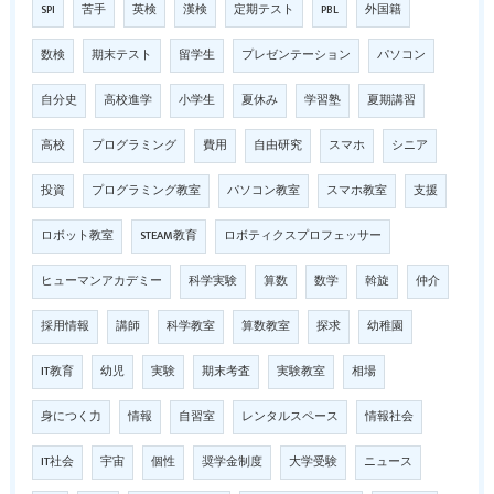
SPI
苦手
英検
漢検
定期テスト
PBL
外国籍
数検
期末テスト
留学生
プレゼンテーション
パソコン
自分史
高校進学
小学生
夏休み
学習塾
夏期講習
高校
プログラミング
費用
自由研究
スマホ
シニア
投資
プログラミング教室
パソコン教室
スマホ教室
支援
ロボット教室
STEAM教育
ロボティクスプロフェッサー
ヒューマンアカデミー
科学実験
算数
数学
斡旋
仲介
採用情報
講師
科学教室
算数教室
探求
幼稚園
IT教育
幼児
実験
期末考査
実験教室
相場
身につく力
情報
自習室
レンタルスペース
情報社会
IT社会
宇宙
個性
奨学金制度
大学受験
ニュース