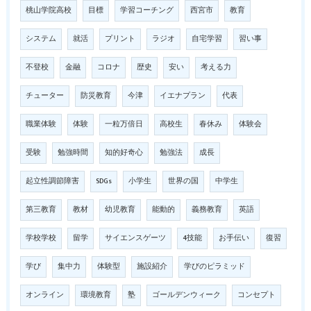
桃山学院高校
目標
学習コーチング
西宮市
教育
システム
就活
プリント
ラジオ
自宅学習
習い事
不登校
金融
コロナ
歴史
安い
考える力
チューター
防災教育
今津
イエナプラン
代表
職業体験
体験
一粒万倍日
高校生
春休み
体験会
受験
勉強時間
知的好奇心
勉強法
成長
起立性調節障害
SDGs
小学生
世界の国
中学生
第三教育
教材
幼児教育
能動的
義務教育
英語
学校学校
留学
サイエンスゲーツ
4技能
お手伝い
復習
学び
集中力
体験型
施設紹介
学びのピラミッド
オンライン
環境教育
塾
ゴールデンウィーク
コンセプト