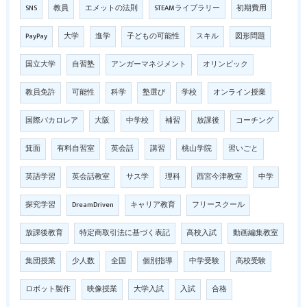
SNS
教員
エメットの法則
STEAMライブラリー
初期費用
PayPay
大学
進学
子どもの可能性
スキル
図形問題
国立大学
自習塾
アンガーマネジメント
オリンピック
教員免許
可能性
科学
塾選び
学校
オンライン授業
国際バカロレア
大阪
中学校
補習
放課後
コーチング
箕面
有料自習室
英会話
講習
桃山学院
習いごと
英語学習
英会話教室
サス学
理科
西宮今津教室
中学
探究学習
DreamDriven
キャリア教育
フリースクール
放課後教育
特定商取引法に基づく表記
高校入試
動画編集教室
集団授業
少人数
全国
個別指導
中学受験
高校受験
ロボット製作
映像授業
大学入試
入試
合格