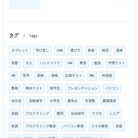
タグ
Tags
タブレット
学び直し
LINE
選び方
飲食
検定
資格
宿題
大人
ハンドメイド
GW
教室
勉強
中間テスト
SPI
苦手
英検
漢検
定期テスト
PBL
外国籍
数検
期末テスト
留学生
プレゼンテーション
パソコン
自分史
高校進学
小学生
夏休み
学習塾
夏期講習
高校
プログラミング
費用
自由研究
スマホ
シニア
投資
プログラミング教室
パソコン教室
スマホ教室
支援