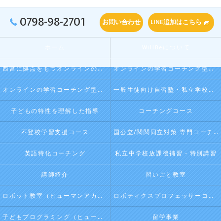
0798-98-2701
お問い合わせ
LINE追加はこちら
ホーム
WillBeについて
西宮に拠点をもつオンラインの学習コーチング型・映像授業型の塾･自習塾WillBeの口コミ情報
オンラインの学習コーチング型・映像授業型の塾･自習塾WillBeの評判
オンラインの学習コーチング型・映像授業型の塾･自習塾WillBeのお客様の声
一般生徒向け自習塾・私立学校向け放課後学習
子どもの特性を理解した指導
コーチングコース
不登校学習支援コース
国公立/関関同立対策 専門コーチング
英語特化コーチング
私立中学校放課後補習・特別講習
講師紹介
習いごと教室
ロボット教室（ヒューマンアカデミージュニアプログラム）
ロボティクスプロフェッサーコース（ヒューマンアカデミージュニアプログラム）
子どもプログラミング（ヒューマンアカデミージュニアプログラム）
留学事業