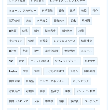
ロボット教室
STEAM教育
ロボティクスプロフェッサー
ヒューマンアカデミー
科学実験
算数
数学
斡旋
仲介
採用情報
講師
科学教室
算数教室
探求
幼稚園
IT教育
幼児
実験
期末考査
実験教室
相場
身につく力
情報
自習室
レンタルスペース
情報社会
IT社会
宇宙
個性
奨学金制度
大学受験
ニュース
SNS
教員
エメットの法則
STEAMライブラリー
初期費用
PayPay
大学
進学
子どもの可能性
スキル
図形問題
国立大学
自習塾
アンガーマネジメント
オリンピック
教員免許
可能性
科学
塾選び
学校
オンライン授業
国際バカロレア
大阪
中学校
補習
放課後
コーチング