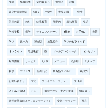
受験
勉強時間
知的好奇心
勉強法
成長
起立性調節障害
SDGs
小学生
世界の国
中学生
第三教育
教材
幼児教育
能動的
義務教育
英語
学校学校
留学
サイエンスゲーツ
4技能
お手伝い
復習
学び
集中力
体験型
施設紹介
学びのピラミッド
オンライン
環境教育
塾
ゴールデンウィーク
コンセプト
対策講座
サービス
5月病
メニュー
幼少期
スタッフ
習慣
アクセス
勉強日記
自習塾ウィルビー
英語力
お問い合わせ
探究
プライバシーポリシー
受け身
よくある質問
テスト
留学生仲介・生活支援業
解き直し
留学希望者向けオリエンテーション
金融リテラシー
西宮