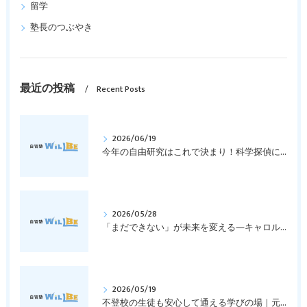
留学
塾長のつぶやき
最近の投稿
Recent Posts
2026/06/19
今年の自由研究はこれで決まり！科学探偵になって指紋の謎を解き明かそう！｜元中学高校教員で私立学校の放課後校内塾を経営する西宮・今津の習いごと教室＆自習塾WillBe
2026/05/28
「まだできない」が未来を変える―キャロル・ドゥエックの成長マインドセットとは？｜元中学高校教員で私立学校の放課後校内塾を経営する西宮・今津の習いごと教室＆自習塾WillBe
2026/05/19
不登校の生徒も安心して通える学びの場｜元中学高校教員で私立学校の放課後校内塾を経営する西宮・今津の習いごと教室＆自習塾WillBe