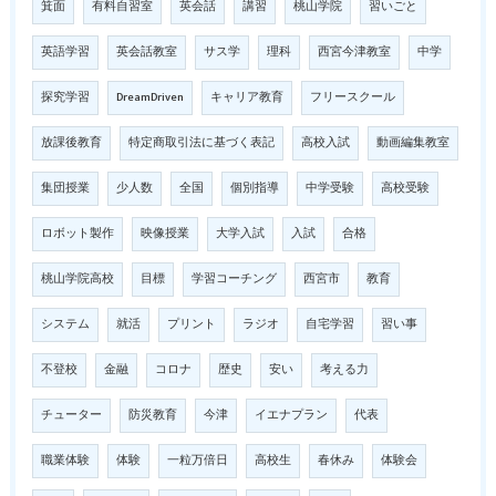
箕面
有料自習室
英会話
講習
桃山学院
習いごと
英語学習
英会話教室
サス学
理科
西宮今津教室
中学
探究学習
DreamDriven
キャリア教育
フリースクール
放課後教育
特定商取引法に基づく表記
高校入試
動画編集教室
集団授業
少人数
全国
個別指導
中学受験
高校受験
ロボット製作
映像授業
大学入試
入試
合格
桃山学院高校
目標
学習コーチング
西宮市
教育
システム
就活
プリント
ラジオ
自宅学習
習い事
不登校
金融
コロナ
歴史
安い
考える力
チューター
防災教育
今津
イエナプラン
代表
職業体験
体験
一粒万倍日
高校生
春休み
体験会