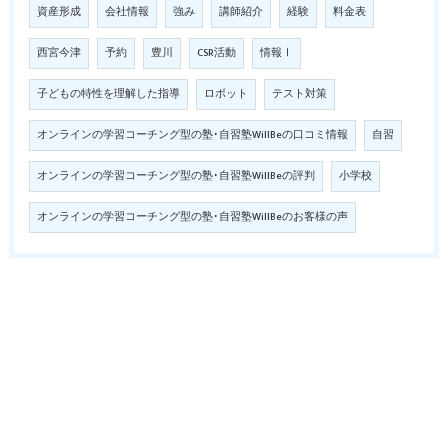
資産形成
会社情報
強み
講師紹介
経験
料金表
西宮今津
予約
豊川
CSR活動
情報Ⅰ
子どもの特性を理解した指導
ロボット
テスト対策
オンラインの学習コーチング型の塾･自習塾WillBeの口コミ情報
自習
オンラインの学習コーチング型の塾･自習塾WillBeの評判
小学校
オンラインの学習コーチング型の塾･自習塾WillBeのお客様の声