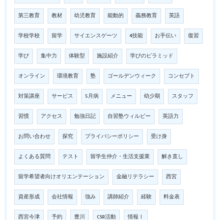
第三教育
教材
幼児教育
能動的
義務教育
英語
学校学校
留学
サイエンスゲーツ
4技能
お手伝い
復習
学び
集中力
体験型
施設紹介
学びのピラミッド
オンライン
環境教育
塾
ゴールデンウィーク
コンセプト
対策講座
サービス
5月病
メニュー
幼少期
スタッフ
習慣
アクセス
勉強日記
自習塾ウィルビー
英語力
お問い合わせ
探究
プライバシーポリシー
受け身
よくある質問
テスト
留学生仲介・生活支援業
解き直し
留学希望者向けオリエンテーション
金融リテラシー
西宮
資産形成
会社情報
強み
講師紹介
経験
料金表
西宮今津
予約
豊川
CSR活動
情報Ⅰ