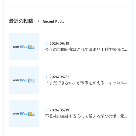
最近の投稿
Recent Posts
2026/06/19
今年の自由研究はこれで決まり！科学探偵になって指紋の謎を解き明かそう！｜元中学高校教員で私立学校の放課後校内塾を経営する西宮・今津の習いごと教室＆自習塾WillBe
2026/05/28
「まだできない」が未来を変える―キャロル・ドゥエックの成長マインドセットとは？｜元中学高校教員で私立学校の放課後校内塾を経営する西宮・今津の習いごと教室＆自習塾WillBe
2026/05/19
不登校の生徒も安心して通える学びの場｜元中学高校教員で私立学校の放課後校内塾を経営する西宮・今津の習いごと教室＆自習塾WillBe