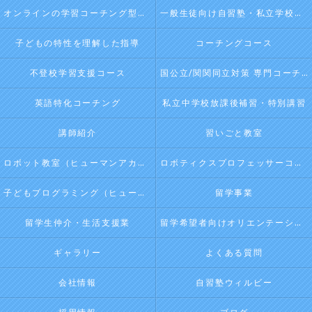
オンラインの学習コーチング型・映像授業型の塾･自習塾WillBeのお客様の声
一般生徒向け自習塾・私立学校向け放課後学習
子どもの特性を理解した指導
コーチングコース
不登校学習支援コース
国公立/関関同立対策 専門コーチング
英語特化コーチング
私立中学校放課後補習・特別講習
講師紹介
習いごと教室
ロボット教室（ヒューマンアカデミージュニアプログラム）
ロボティクスプロフェッサーコース（ヒューマンアカデミージュニアプログラム）
子どもプログラミング（ヒューマンアカデミージュニアプログラム）
留学事業
留学生仲介・生活支援業
留学希望者向けオリエンテーション
ギャラリー
よくある質問
会社情報
自習塾ウィルビー