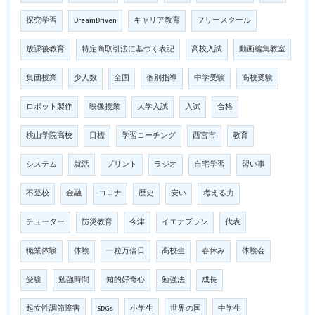
探究学習
DreamDriven
キャリア教育
フリースクール
放課後教育
特定商取引法に基づく表記
高校入試
動画編集教室
集団授業
少人数
全国
個別指導
中学受験
高校受験
ロボット製作
映像授業
大学入試
入試
合格
桃山学院高校
目標
学習コーチング
西宮市
教育
システム
就活
プリント
ラジオ
自宅学習
習い事
不登校
金融
コロナ
歴史
安い
考える力
チューター
防災教育
今津
イエナプラン
代表
職業体験
体験
一粒万倍日
高校生
春休み
体験会
受験
勉強時間
知的好奇心
勉強法
成長
起立性調節障害
SDGs
小学生
世界の国
中学生