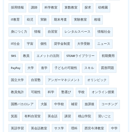
採用情報
講師
科学教室
算数教室
探求
幼稚園
IT教育
幼児
実験
期末考査
実験教室
相場
身につく力
情報
自習室
レンタルスペース
情報社会
IT社会
宇宙
個性
奨学金制度
大学受験
ニュース
SNS
教員
エメットの法則
STEAMライブラリー
初期費用
PayPay
大学
進学
子どもの可能性
スキル
図形問題
国立大学
自習塾
アンガーマネジメント
オリンピック
教員免許
可能性
科学
塾選び
学校
オンライン授業
国際バカロレア
大阪
中学校
補習
放課後
コーチング
箕面
有料自習室
英会話
講習
桃山学院
習いごと
英語学習
英会話教室
サス学
理科
西宮今津教室
中学