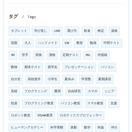
タグ
Tags
タブレット
学び直し
LINE
選び方
飲食
検定
資格
宿題
大人
ハンドメイド
GW
教室
勉強
中間テスト
SPI
苦手
英検
漢検
定期テスト
PBL
外国籍
数検
期末テスト
留学生
プレゼンテーション
パソコン
自分史
高校進学
小学生
夏休み
学習塾
夏期講習
高校
プログラミング
費用
自由研究
スマホ
シニア
投資
プログラミング教室
パソコン教室
スマホ教室
支援
ロボット教室
STEAM教育
ロボティクスプロフェッサー
ヒューマンアカデミー
科学実験
算数
数学
斡旋
仲介