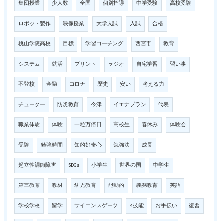
集団授業
少人数
全国
個別指導
中学受験
高校受験
ロボット製作
映像授業
大学入試
入試
合格
桃山学院高校
目標
学習コーチング
西宮市
教育
システム
就活
プリント
ラジオ
自宅学習
習い事
不登校
金融
コロナ
歴史
安い
考える力
チューター
防災教育
今津
イエナプラン
代表
職業体験
体験
一粒万倍日
高校生
春休み
体験会
受験
勉強時間
知的好奇心
勉強法
成長
起立性調節障害
SDGs
小学生
世界の国
中学生
第三教育
教材
幼児教育
能動的
義務教育
英語
学校学校
留学
サイエンスゲーツ
4技能
お手伝い
復習