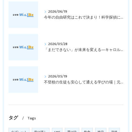
2026/06/19
今年の自由研究はこれで決まり！科学探偵になって指紋の謎を解き明かそう！｜元中学高校教員で私立学校の放課後校内塾を経営する西宮・今津の習いごと教室＆自習塾WillBe
2026/05/28
「まだできない」が未来を変える―キャロル・ドゥエックの成長マインドセットとは？｜元中学高校教員で私立学校の放課後校内塾を経営する西宮・今津の習いごと教室＆自習塾WillBe
2026/05/19
不登校の生徒も安心して通える学びの場｜元中学高校教員で私立学校の放課後校内塾を経営する西宮・今津の習いごと教室＆自習塾WillBe
タグ
Tags