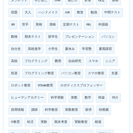
タブレット
学び直し
LINE
選び方
飲食
検定
資格
宿題
大人
ハンドメイド
GW
教室
勉強
中間テスト
SPI
苦手
英検
漢検
定期テスト
PBL
外国籍
数検
期末テスト
留学生
プレゼンテーション
パソコン
自分史
高校進学
小学生
夏休み
学習塾
夏期講習
高校
プログラミング
費用
自由研究
スマホ
シニア
投資
プログラミング教室
パソコン教室
スマホ教室
支援
ロボット教室
STEAM教育
ロボティクスプロフェッサー
ヒューマンアカデミー
科学実験
算数
数学
斡旋
仲介
採用情報
講師
科学教室
算数教室
探求
幼稚園
IT教育
幼児
実験
期末考査
実験教室
相場