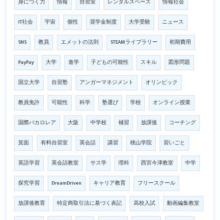
身につく力
情報
自習室
レンタルスペース
情報社会
IT社会
宇宙
個性
奨学金制度
大学受験
ニュース
SNS
教員
エメットの法則
STEAMライブラリー
初期費用
PayPay
大学
進学
子どもの可能性
スキル
図形問題
国立大学
自習塾
アンガーマネジメント
オリンピック
教員免許
可能性
科学
塾選び
学校
オンライン授業
国際バカロレア
大阪
中学校
補習
放課後
コーチング
箕面
有料自習室
英会話
講習
桃山学院
習いごと
英語学習
英会話教室
サス学
理科
西宮今津教室
中学
探究学習
DreamDriven
キャリア教育
フリースクール
放課後教育
特定商取引法に基づく表記
高校入試
動画編集教室