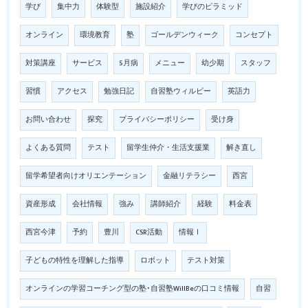
学び
集中力
体験型
施設紹介
学びのピラミッド
オンライン
環境教育
塾
ゴールデンウィーク
コンセプト
対策講座
サービス
5月病
メニュー
幼少期
スタッフ
習慣
アクセス
勉強日記
自習塾ウィルビー
英語力
お問い合わせ
探究
プライバシーポリシー
受け身
よくある質問
テスト
留学生仲介・生活支援業
解き直し
留学希望者向けオリエンテーション
金融リテラシー
西宮
資産形成
会社情報
強み
講師紹介
経験
料金表
西宮今津
予約
豊川
CSR活動
情報Ⅰ
子どもの特性を理解した指導
ロボット
テスト対策
オンラインの学習コーチング型の塾･自習塾WillBeの口コミ情報
自習