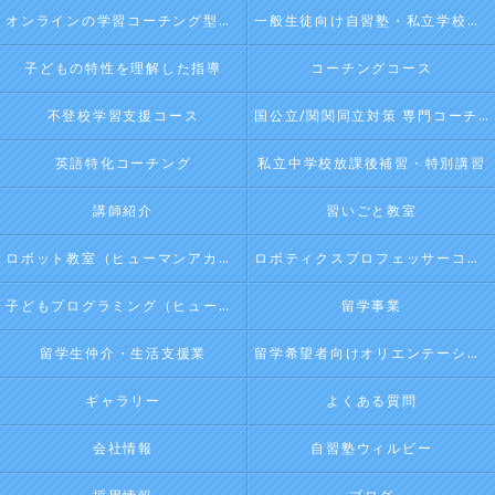
オンラインの学習コーチング型・映像授業型の塾･自習塾WillBeのお客様の声
一般生徒向け自習塾・私立学校向け放課後学習
子どもの特性を理解した指導
コーチングコース
不登校学習支援コース
国公立/関関同立対策 専門コーチング
英語特化コーチング
私立中学校放課後補習・特別講習
講師紹介
習いごと教室
ロボット教室（ヒューマンアカデミージュニアプログラム）
ロボティクスプロフェッサーコース（ヒューマンアカデミージュニアプログラム）
子どもプログラミング（ヒューマンアカデミージュニアプログラム）
留学事業
留学生仲介・生活支援業
留学希望者向けオリエンテーション
ギャラリー
よくある質問
会社情報
自習塾ウィルビー